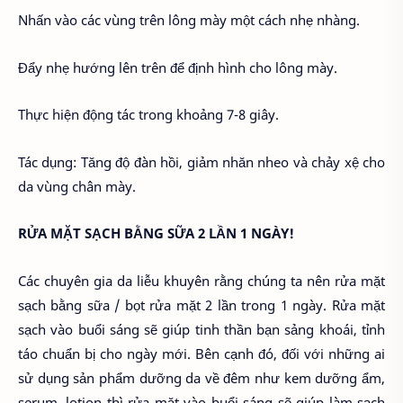
Nhấn vào các vùng trên lông mày một cách nhẹ nhàng.
Đẩy nhẹ hướng lên trên để định hình cho lông mày.
Thực hiện động tác trong khoảng 7-8 giây.
Tác dụng: Tăng độ đàn hồi, giảm nhăn nheo và chảy xệ cho
da vùng chân mày.
RỬA MẶT SẠCH BẰNG SỮA 2 LẦN 1 NGÀY!
Các chuyên gia da liễu khuyên rằng chúng ta nên rửa mặt
sạch bằng sữa / bọt rửa mặt 2 lần trong 1 ngày. Rửa mặt
sạch vào buổi sáng sẽ giúp tinh thần bạn sảng khoái, tỉnh
táo chuẩn bị cho ngày mới. Bên cạnh đó, đối với những ai
sử dụng sản phẩm dưỡng da về đêm như kem dưỡng ẩm,
serum, lotion thì rửa mặt vào buổi sáng sẽ giúp làm sạch