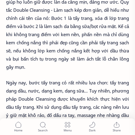
giúp họ luôn giữ được làn da căng mịn, đáng mơ ước. Quy
tắc Double Cleansing - Làm sạch kép đơn giản, dễ hiểu như
chính cái tên của nó: Bước 1 là tẩy trang, xóa đi lớp trang
điểm và bước 2 là làm sạch da bằng sữa/bọt rửa mặt. Kể cả
khi không trang điểm với kem nền, phấn nền mà chỉ dùng
kem chống nắng thì phái đẹp cũng cần phải tẩy trang sạch
sẽ, nếu không lớp kem chống nắng kết hợp với dầu thừa
và bụi bẩn tích tụ trong ngày sẽ làm ách tắt lỗ chân lông
gây mụn.
Ngày nay, bước tẩy trang có rất nhiều lựa chọn: tẩy trang
dạng dầu, nước, dạng kem, dạng sữa... Tuy nhiên, phương
pháp Double Cleansing được khuyến khích thực hiện với
dầu tẩy trang. Khi sử dụng dầu tẩy trang, các nàng nên lưu
ý giữ mặt khô ráo, đổ dẩu ra tay, massage nhẹ nhàng dầu
lên da để làm sạch lớp trang điểm và không được quên
bước nhũ hóa dầu tẩy trang bằng cách làm ướt mặt,